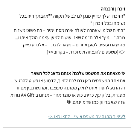
זיכרון והנצחה
"הזיכרון שלך עדיין מנגן לנו לב של תקווה.""אהבתך חיה בכל 
נשימה ובכל זיכרון."
"החיים של מי שאהבנו לעולם אינם מסתיימים – הם פשוט משנים 
צורה." – מיץ' אלבום"מה שאנו עושים למען עצמנו הולך איתנו... 
מה שאנו עושים למען אחרים – נשאר לנצח." – אלברט פייק
👉 [משפטים להנצחה ולמזכרת – בקרוב >>]
✨ מצאתם את המשפט שלכם? אנחנו נדאג לכל השאר
אם אחד המשפטים כאן גרם לכם לחייך, לדמוע או פשוט להרגיש – 
זה הרגע להפוך אותו לחלק ממתנה מעוצבת ומרגשת.בין אם זו 
מסגרת, בלוק עץ, כרית, כוס או מוצר אחר – אנחנו ב־A4 Gift נוודא 
שזה יצא בדיוק כמו שדמיינתם.🎯 
לעיצוב מתנה עם משפט אישי – לחצו כאן >>