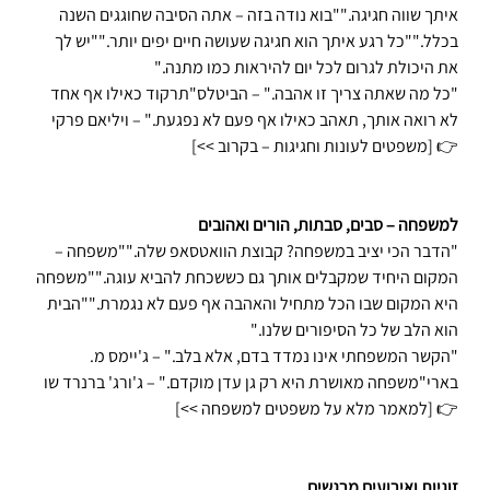
איתך שווה חגיגה.""בוא נודה בזה – אתה הסיבה שחוגגים השנה 
בכלל.""כל רגע איתך הוא חגיגה שעושה חיים יפים יותר.""יש לך 
את היכולת לגרום לכל יום להיראות כמו מתנה."
"כל מה שאתה צריך זו אהבה." – הביטלס"תרקוד כאילו אף אחד 
לא רואה אותך, תאהב כאילו אף פעם לא נפגעת." – ויליאם פרקי
👉 [משפטים לעונות וחגיגות – בקרוב >>]
למשפחה – סבים, סבתות, הורים ואהובים
"הדבר הכי יציב במשפחה? קבוצת הוואטסאפ שלה.""משפחה – 
המקום היחיד שמקבלים אותך גם כששכחת להביא עוגה.""משפחה 
היא המקום שבו הכל מתחיל והאהבה אף פעם לא נגמרת.""הבית 
הוא הלב של כל הסיפורים שלנו."
"הקשר המשפחתי אינו נמדד בדם, אלא בלב." – ג'יימס מ. 
בארי"משפחה מאושרת היא רק גן עדן מוקדם." – ג'ורג' ברנרד שו
👉 [למאמר מלא על משפטים למשפחה >>]
זוגיות ואירועים מרגשים