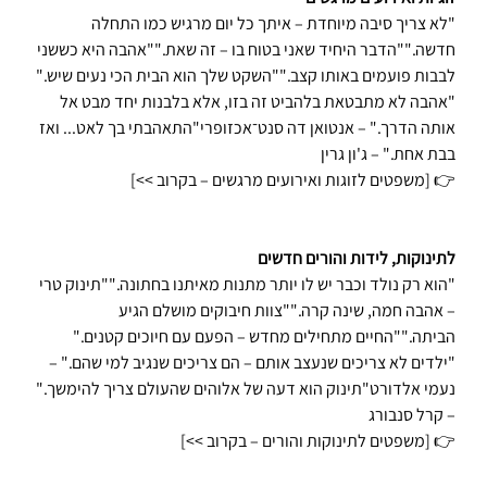
"לא צריך סיבה מיוחדת – איתך כל יום מרגיש כמו התחלה 
חדשה.""הדבר היחיד שאני בטוח בו – זה שאת.""אהבה היא כששני 
לבבות פועמים באותו קצב.""השקט שלך הוא הבית הכי נעים שיש."
"אהבה לא מתבטאת בלהביט זה בזו, אלא בלבנות יחד מבט אל 
אותה הדרך." – אנטואן דה סנט־אכזופרי"התאהבתי בך לאט... ואז 
בבת אחת." – ג'ון גרין
👉 [משפטים לזוגות ואירועים מרגשים – בקרוב >>]
לתינוקות, לידות והורים חדשים
"הוא רק נולד וכבר יש לו יותר מתנות מאיתנו בחתונה.""תינוק טרי 
– אהבה חמה, שינה קרה.""צוות חיבוקים מושלם הגיע 
הביתה.""החיים מתחילים מחדש – הפעם עם חיוכים קטנים."
"ילדים לא צריכים שנעצב אותם – הם צריכים שנגיב למי שהם." – 
נעמי אלדורט"תינוק הוא דעה של אלוהים שהעולם צריך להימשך." 
– קרל סנבורג
👉 [משפטים לתינוקות והורים – בקרוב >>]