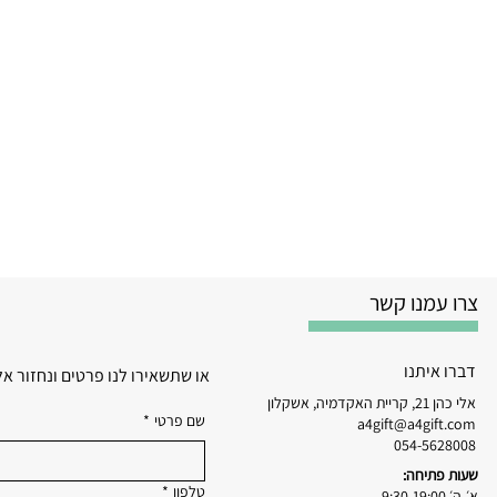
צרו עמנו קשר
דברו איתנו
או שתשאירו לנו פרטים ונחזור א
אלי כהן 21, קריית האקדמיה, אשקלון
שם פרטי
*
a4gift@a4gift.com
054-5628008
שעות פתיחה:
טלפון
*
א׳-ה׳ 9:30-19:00