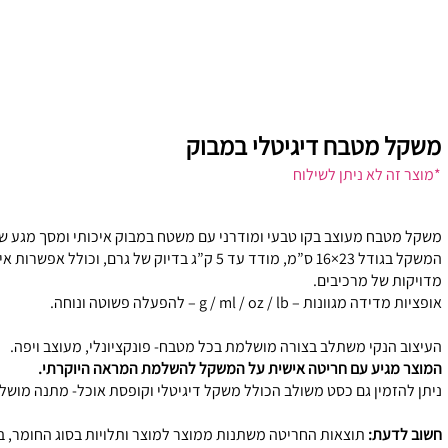
משקל מטבח דיגיטלי במבוק
*מוצר זה לא ניתן לשילוח
משקל מטבח מעוצב בקו טבעי ומודרני עם משטח במבוק איכותי ומסך מגע שק
המשקל בגודל 23×16 ס”מ, מודד עד 5 ק”ג בדיוק של גרם, וכ
מדויקות של מרכיבים.
אופציות מדידה מגוונות – g / ml / oz / lb – להפעלה פשוטה ונוחה.
העיצוב הנקי משתלב בצורה מושלמת בכל מטבח- פונקציונלי, מעוצב ויפה.
המוצר מגיע עם חריטה אישית על המשקל להשלמת המראה היוקרתי.
ניתן להזמין גם כסט משולב הכולל משקל דיגיטלי וקופסת אוכל- מתנה מוש
חשוב לדעת:
תוצאות החריטה משתנות ממוצר למוצר ותלויות בסוג החומר, בגו