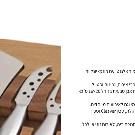
, המשלב עיצוב אלגנטי עם פונקציונליות
 אירוח, גבינות וסטייל.
הסט כולל לוח עץ רחב בגודל 43×20 ס״מ, המשמש להגשה וחיתוך, ולצידו לוח אבן טבעית בגודל 20×16 ס״מ-
י וגם לאירועים מיוחדים.
בנוסף, הסט כולל 4 סכיני גבינה איכותיים בעיצוב תואם: סכין קלשון, סכין מעוקלת, סכין Cleaver וסכין
כת בית, לאירוח זוגי או לכל