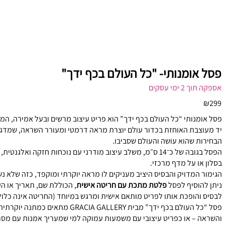
פסל אומנותי- "כל העולם בכף ידך"
אספקה תוך 2 ימי עסקים
₪299
פסל אומנותי “כל העולם בכף ידך” הוא פריט עיצוב מרשים ובעל אמירה, המסמ
יד מעוצבת האוחזת בכדור עולם יוצרת מראה דרמטי ומעורר השראה, שמדגי
הבחירות שהוא עושה והעולם שסביבו.
הפסל בגובה של כ־14 ס״מ, משלב עיצוב מודרני עם נוכחות חזקה וא
בסלון או על מדף מרכזי.
הגימור המדויק והבסיס היציב מעניקים לו מראה יוקרתי ומוקפד, כזה שלא נ
ניתן להוסיף לפסל
פלטת מתכת עם חריטה אישית
, הכוללת שם, תאריך או 
לבסיס והופכת אותו לפריט מותאם אישית ומרגש במיוחד (החריטה אינה כלול
פסל “כל העולם בכף ידך” מבית ACIA GALLERY
והשראה – או כפריט עיצובי עם משמעות עמוקה למי שמעריך אמנות עם מסר