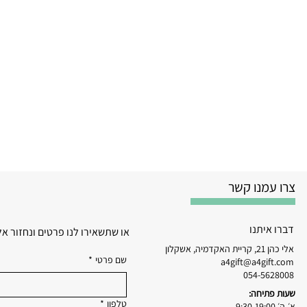
צרו עמנו קשר
דברו איתנו
או שתשאירו לנו פרטים ונחזור א
אלי כהן 21, קריית האקדמיה, אשקלון
שם פרטי
*
a4gift@a4gift.com
054-5628008
שעות פתיחה:
טלפון
*
א׳-ה׳ 9:30-19:00