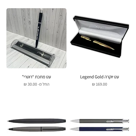
עט יוקרה Legend Gold
עט מתכת “רוטרי”
מחיר
מחיר מבצע
החל מ-